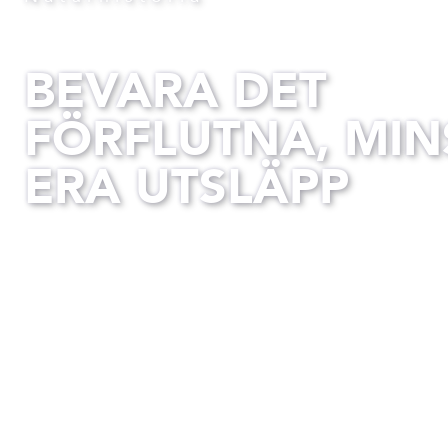
BEVARA DET
FÖRFLUTNA, MI
ERA UTSLÄPP