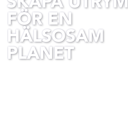
SKAPA UTRY
FÖR EN
HÄLSOSAM
PLANET