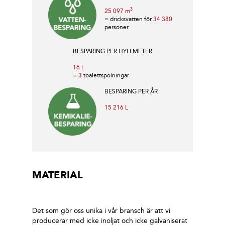
3
25 097 m
= dricksvatten för
34 380
personer
BESPARING PER HYLLMETER
16 L
=
3
toalettspolningar
BESPARING PER ÅR
15 216 L
MATERIAL
Det som gör oss unika i vår bransch är att vi
producerar med icke inoljat och icke galvaniserat