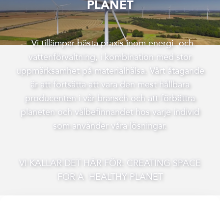
PLANET
Vi tillämpar bästa praxis inom energi- och
vattenförvaltning, i kombination med stor
uppmärksamhet på materialhälsa. Vårt åtagande
är att fortsätta att vara den mest hållbara
producenten i vår bransch och att förbättra
planeten och välbefinnandet hos varje individ
som använder våra lösningar.
VI KALLAR DET HÄR FÖR: CREATING SPACE
FOR A HEALTHY PLANET