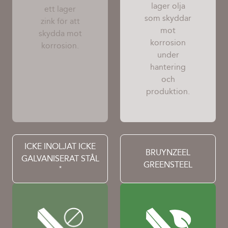
lager olja
ett lager
som skyddar
zink för att
mot
skydda mot
korrosion
korrosion.
under
hantering
och
produktion.
ICKE INOLJAT ICKE
BRUYNZEEL
GALVANISERAT STÅL
GREENSTEEL
*