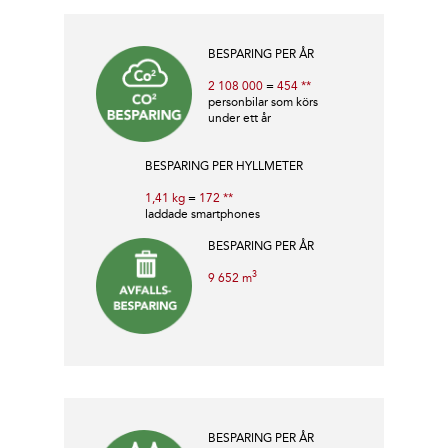
BESPARING PER ÅR
2 108 000
=
454 **
personbilar som körs
under ett år
BESPARING PER HYLLMETER
1,41 kg
=
172 **
laddade smartphones
BESPARING PER ÅR
3
9 652 m
BESPARING PER ÅR