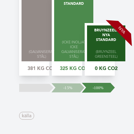
STANDARD
NYA
BRUYNZEELS
NYA
STANDARD
(ICKE INOLJAT
ICKE
(GALVANISERAT
GALVANISERAT
(BRUYNZEEL
STÅL)
STÅL)
GREENSTEEL)
381 KG CO2
325 KG CO2
0 KG CO2
källa