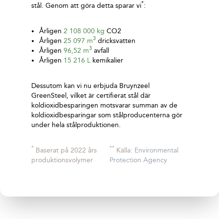
*
stål. Genom att göra detta sparar vi
:
Årligen
2 108 000 kg
CO2
3
Årligen
25 097 m
dricksvatten
3
Årligen
96,52 m
avfall
Årligen
15 216 L
kemikalier
Dessutom kan vi nu erbjuda Bruynzeel
GreenSteel, vilket är certifierat stål där
koldioxidbesparingen motsvarar summan av de
koldioxidbesparingar som stålproducenterna gör
under hela stålproduktionen.
*
**
Baserat på 2022 års
Källa:
Environmental
produktionsvolymer
Protection Agency