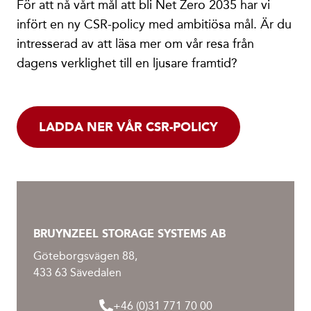
För att nå vårt mål att bli Net Zero 2035 har vi
infört en ny CSR-policy med ambitiösa mål. Är du
intresserad av att läsa mer om vår resa från
dagens verklighet till en ljusare framtid?
LADDA NER VÅR CSR-POLICY
BRUYNZEEL STORAGE SYSTEMS AB
Göteborgsvägen 88,
433 63 Sävedalen
+46 (0)31 771 70 00