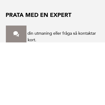
PRATA MED EN EXPERT
Berätta om din utmaning eller fråga så kontaktar
vi dig inom kort.
Cookie
Företagsnamn
*
Vi vill använda cookies och ber om ditt tillstånd att
placera dem.
Den nödvändiga är alltid aktiv; när du klickar på
Namn
*
"acceptera alla cookies" accepterar du alla valfria
cookies. Om du vill välja vilka kakor som ska
accepteras, klicka på knappen "cookie-inställningar".