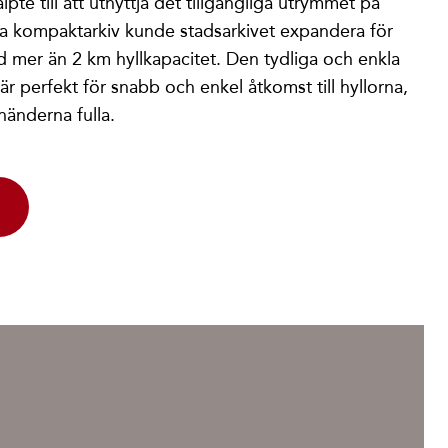
lpte till att utnyttja det tillgängliga utrymmet på
tta kompaktarkiv kunde stadsarkivet expandera för
d mer än 2 km hyllkapacitet. Den tydliga och enkla
r perfekt för snabb och enkel åtkomst till hyllorna,
händerna fulla.