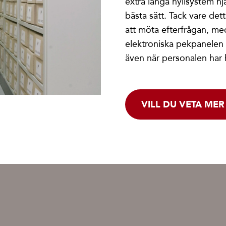
extra långa hyllsystem hjä
bästa sätt. Tack vare de
att möta efterfrågan, me
elektroniska pekpanelen ä
även när personalen har 
VILL DU VETA MER