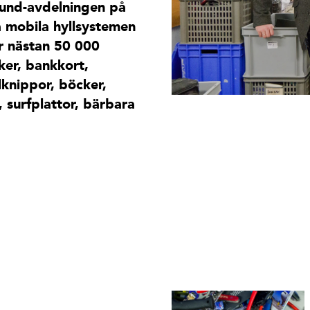
ound-avdelningen på
a mobila hyllsystemen
or nästan 50 000
ker, bankkort,
lknippor, böcker,
, surfplattor, bärbara