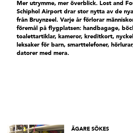
Mer utrymme, mer överblick. Lost and F
Schiphol Airport drar stor nytta av de ny
från Bruynzeel. Varje år förlorar människ
föremål på flygplatsen: handbagage, böc
toalettartiklar, kameror, kreditkort, nycke
leksaker för barn, smarttelefoner, hörlurar
datorer med mera.
ÄGARE SÖKES