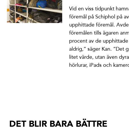
Vid en viss tidpunkt hamn
föremål på Schiphol på av
upphittade föremål. Avde
föremålen tills ägaren an
procent av de upphittade
aldrig,” säger Kan. “Det g
litet värde, utan även dyr
hörlurar, iPads och kamero
DET BLIR BARA BÄTTRE