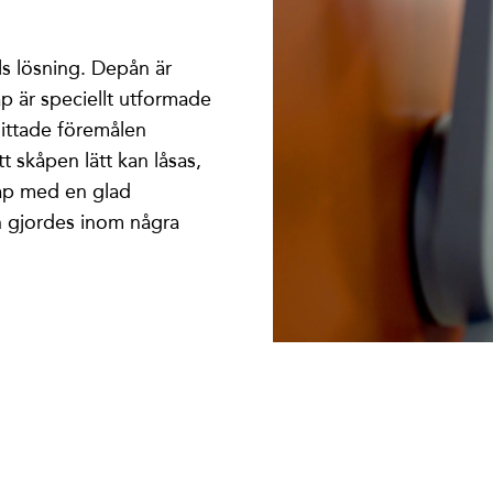
s lösning. Depån är
p är speciellt utformade
hittade föremålen
t skåpen lätt kan låsas,
kåp med en glad
en gjordes inom några