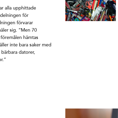
ar alla upphittade
delningen för
lningen förvarar
mäler sig. “Men 70
 föremålen hämtas
äller inte bara saker med
a bärbara datorer,
r.”