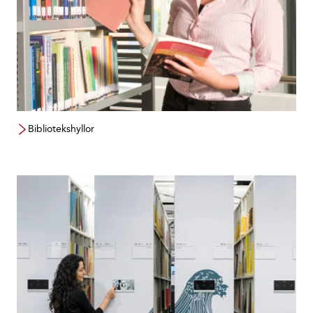
Kontor
Museum
Sjukvård
Bibliotekshyllor
LADDA NER