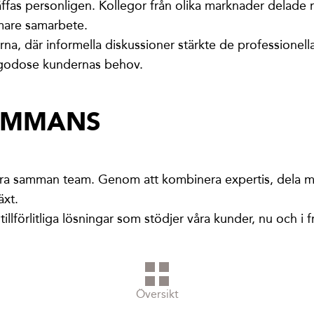
äffas personligen. Kollegor från olika marknader delade 
rmare samarbete.
där informella diskussioner stärkte de professionella r
illgodose kundernas behov.
SAMMANS
öra samman team. Genom att kombinera expertis, dela me
äxt.
tillförlitliga lösningar som stödjer våra kunder, nu och i 
Översikt