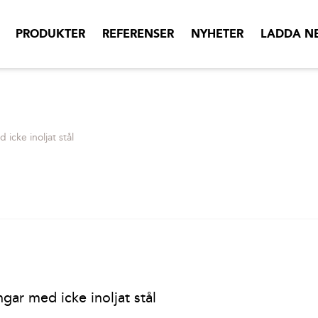
PRODUKTER
REFERENSER
NYHETER
LADDA N
cke inoljat stål
ar med icke inoljat stål