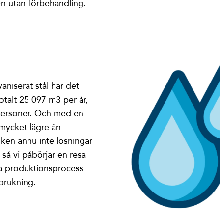
en utan förbehandling.
vaniserat stål har det
otalt 25 097 m3 per år,
 personer. Och med en
 mycket lägre än
iken ännu inte lösningar
så vi påbörjar en resa
nna produktionsprocess
rbrukning.