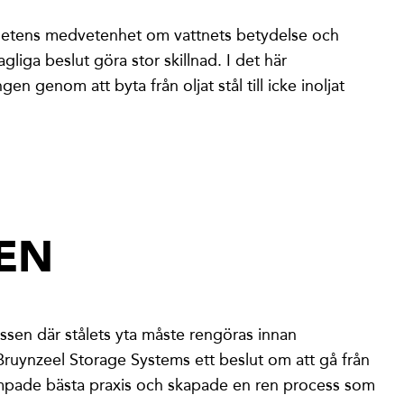
änhetens medvetenhet om vattnets betydelse och
liga beslut göra stor skillnad. I det här
n genom att byta från oljat stål till icke inoljat
EN
essen där stålets yta måste rengöras innan
Bruynzeel Storage Systems ett beslut om att gå från
tillämpade bästa praxis och skapade en ren process som