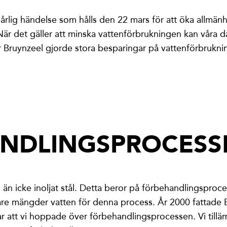
n årlig händelse som hålls den 22 mars för att öka allm
När det gäller att minska vattenförbrukningen kan våra dag
 Bruynzeel gjorde stora besparingar på vattenförbrukninge
ANDLINGSPROCESS
s än icke inoljat stål. Detta beror på förbehandlingsproc
igare mängder vatten för denna process. År 2000 fattade 
 innebar att vi hoppade över förbehandlingsprocessen. Vi 