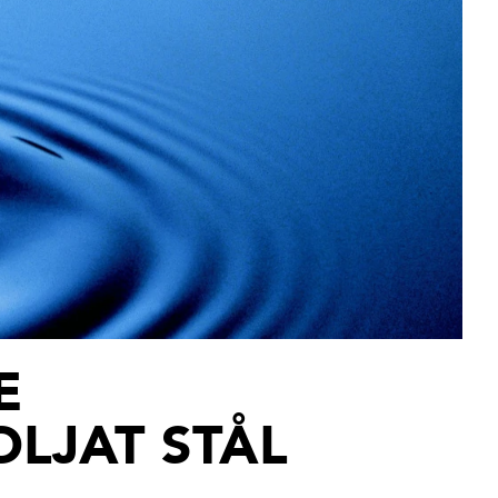
E
LJAT STÅL