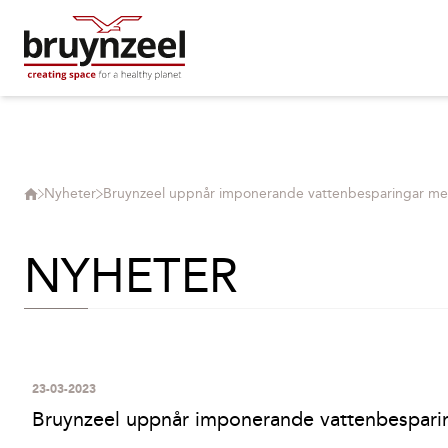
Nyheter
Bruynzeel uppnår imponerande vattenbesparingar med i
NYHETER
23-03-2023
Bruynzeel uppnår imponerande vattenbesparing